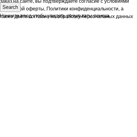
заказ на сайте, вы подтверждаете согласие с условиями
Search
Публичной оферты
,
Политики конфиденциальности
, а
Начните ввод чтобы увидеть результаты поиска
также даёте
согласие на обработку персональных данных
(152-ФЗ)
Принять
Telegram
WA
MAX