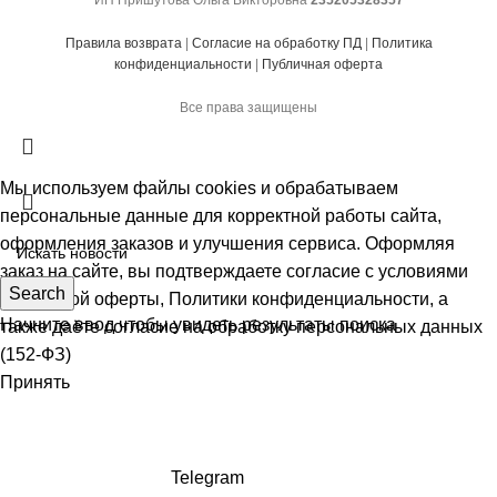
Правила возврата
|
Согласие на обработку ПД
|
Политика
конфиденциальности
|
Публичная оферта
Все права защищены
Мы используем файлы cookies и обрабатываем
персональные данные для корректной работы сайта,
оформления заказов и улучшения сервиса. Оформляя
заказ на сайте, вы подтверждаете согласие с условиями
Search
Публичной оферты
,
Политики конфиденциальности
, а
Начните ввод чтобы увидеть результаты поиска
также даёте
согласие на обработку персональных данных
(152-ФЗ)
Принять
Telegram