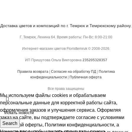
Доставка цветов и композиций по г. Темрюк и Темрюкскому району.
Г. Темрюк, Ленина 64. Время работы: Пн-Вс: 8:00-21:00
Интернет-магазин цветов Floristtemruk © 2008-2026.
ИП Пришутова Ольга Викторовна
235205328357
Правила возврата
|
Согласие на обработку ПД
|
Политика
конфиденциальности
|
Публичная оферта
Все права защищены
Мы используем файлы cookies и обрабатываем
персональные данные для корректной работы сайта,
оформления заказов и улучшения сервиса. Оформляя
заказ на сайте, вы подтверждаете согласие с условиями
Search
Публичной оферты
,
Политики конфиденциальности
, а
Начните ввод чтобы увидеть результаты поиска