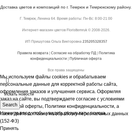
Доставка цветов и композиций по г. Темрюк и Темрюкскому району.
Г. Темрюк, Ленина 64. Время работы: Пн-Вс: 8:00-21:00
Интернет-магазин цветов Floristtemruk © 2008-2026.
ИП Пришутова Ольга Викторовна
235205328357
Правила возврата
|
Согласие на обработку ПД
|
Политика
конфиденциальности
|
Публичная оферта
Все права защищены
Мы используем файлы cookies и обрабатываем
персональные данные для корректной работы сайта,
оформления заказов и улучшения сервиса. Оформляя
заказ на сайте, вы подтверждаете согласие с условиями
Search
Публичной оферты
,
Политики конфиденциальности
, а
Начните ввод чтобы увидеть результаты поиска
также даёте
согласие на обработку персональных данных
(152-ФЗ)
Принять